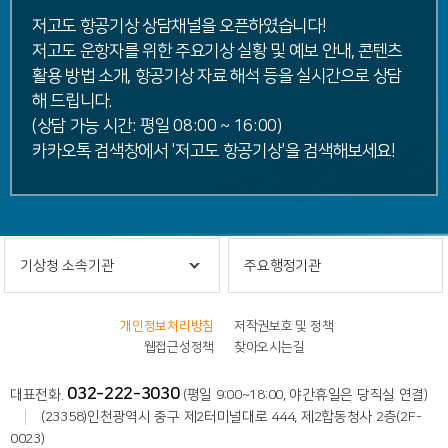
저고도 항공기상 상담채널을 오픈하였습니다!
저고도 운항자를 위한 주요기상 실황 및 예보 안내, 콘텐츠
활용 방법 소개, 항공기상 자료 해석 등을 실시간으로 상담
해 드립니다.
(상담 가능 시간: 평일 08:00 ~ 16:00)
카카오톡 검색창에서 '저고도 항공기상'을 검색해보세요!
기상청 소속기관
주요행정기관
개인정보처리방침
저작권보호 및 정책
웹접근성정책
찾아오시는길
032-222-3030
대표전화.
(평일 9:00~18:00, 야간휴일은 당직실 연결)
(23358)인천광역시 중구 제2터미널대로 444, 제2합동청사 2층(2F-
0023)