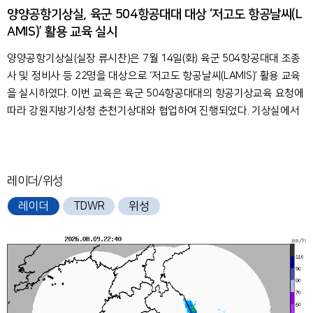
양양공항기상실, 육군 504항공대대 대상 ‘저고도 항공날씨(L
AMIS)’ 활용 교육 실시
양양공항기상실(실장 류시찬)은 7월 14일(화) 육군 504항공대대 조종
사 및 정비사 등 22명을 대상으로 ‘저고도 항공날씨(LAMIS)’ 활용 교육
을 실시하였다. 이번 교육은 육군 504항공대대의 항공기상교육 요청에
따라 강원지방기상청 춘천기상대와 협업하여 진행되었다. 기상실에서
는 항공기상청과 저고도 항공날씨를 소개하고, 저고도 항공날씨 플랫폼
의 활용 방법을 시연하며 실제 비행 전？후 기상정보 활용 방안을 설명
하였다. 특히 저고도 항공기상정보를 직접 활용하는 조종사들로부터 큰
호응을 얻었다. 앞으로도 양양공항기상실은 관계기관과의 협력을 바탕
레이더/위성
으로 저고도 항공날씨 활용 교육을 지속적으로 확대하여 저고도 항공기
레이더
TDWR
위성
의 안전운항 지원에 최선을 다할 예정이다.