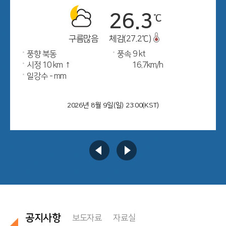
26.3
℃
구름많음
체감(27.2℃)
풍향 북동
풍속 9 kt
시정 10 km ↑
16.7km/h
일강수 - mm
2026년 8월 9일(일) 23:00(KST)
공지사항
보도자료
자료실