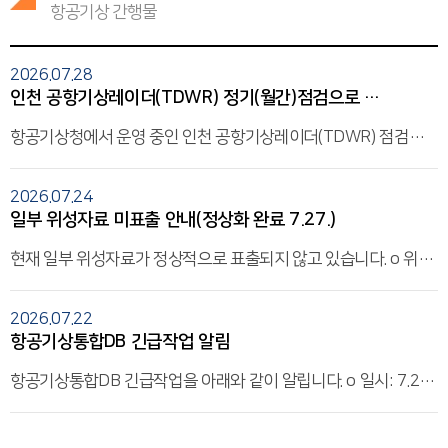
항공기상 간행물
2026.07.
28
인천 공항기상레이더(TDWR) 정기(월간)점검으로 인한 레이더 일시중지 알림
항공기상청에서 운영 중인 인천 공항기상레이더(TDWR) 점검으
로 인해 레이더 운영이 일시중지되오니 업무에 참고하시기 바랍니
다. ？- 점검일자/작업시간: 2026. 7. 29.(수) 10시 ~ 18시(KST),
2026.07.
24
7. 30.(목) 09시 ~ 18시(KST), - 점검내용: TDWR 월간점검 항목
일부 위성자료 미표출 안내(정상화 완료 7.27.)
(송수신기, 안테나 등) 측정 및 점검, Calibration 실시 - 담당자: 항
공기상청 정보기술과 안혜인(032-740-2841)기상레이더센터 레
현재 일부 위성자료가 정상적으로 표출되지 않고 있습니다. o 위치
이더운영과 백승록(02-2181-0827) ※ 위험기상 및 현지 작업여
: 대표누리집 메인화면 하단 및 항공날씨정보>날씨영상>위성 : 항
건에 따라 일정이 변경 될 수 있으니 참고하시기 바랍니다.
공날씨 날씨영상>위성 o 대체 사이트: 국가기상위성센터(http
2026.07.
22
s://nmsc.kma.go.kr) 이용에 참고하시기 바랍니다.
항공기상통합DB 긴급작업 알림
항공기상통합DB 긴급작업을 아래와 같이 알립니다. o 일시: 7.23.
(목) 00:00~01:00 o 내용: DB 스토리지 용량 확보를 위한 데이터
파일 이전 o 서비스영향도: DB 관련 서비스 중지 작업상황에 따라
시간은 변동될 수 있습니다.